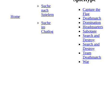
Suche
Capture the
nach
Flag
Spielern
Home
Deathmatch
Domination
Suche
Headquarters
im
Sabotage
Chatlog
Search and
Destroy
Search and
Destroy
Team
Deathmatch
War